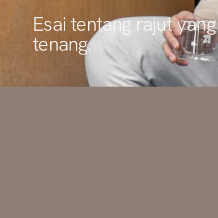
Esai tentang rajut yang
tenang.