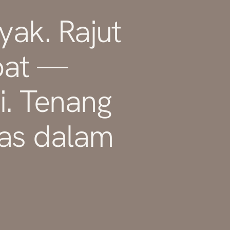
yak. Rajut
pat —
. Tenang
tas dalam