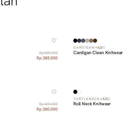
lan
5,0
CARDIGAN
★
(
1
)
Cardigan Clean Knitwear
Rp 550.000
Rp 385.000
5,0
TURTLENECK
★
(
2
)
Roll Neck Knitwear
Rp 400.000
Rp 280.000