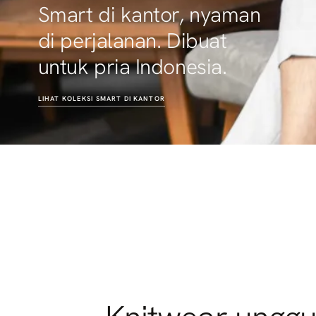
Dari kota ke akhir pekan.
Selalu siap, di mana pun
harimu berlanjut.
LIHAT KOLEKSI
NYAMAN BEPERGIAN