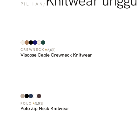
Knitwear unggu
/
PILIHAN
5,0
CREWNECK
★
(
1
)
Viscose Cable Crewneck Knitwear
5,0
POLO
★
(
3
)
Polo Zip Neck Knitwear