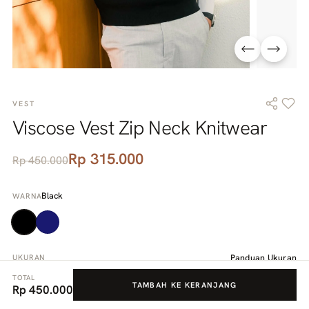
VEST
Viscose Vest Zip Neck Knitwear
Rp 315.000
Rp 450.000
Black
WARNA
Panduan Ukuran
UKURAN
TOTAL
TAMBAH KE KERANJANG
Rp 450.000
M
L
XL