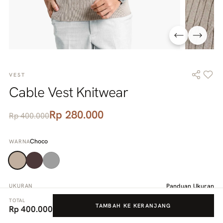
VEST
Cable Vest Knitwear
Rp 280.000
Rp 400.000
Choco
WARNA
Panduan Ukuran
UKURAN
TOTAL
TAMBAH KE KERANJANG
Rp 400.000
S
M
L
XL
XXL