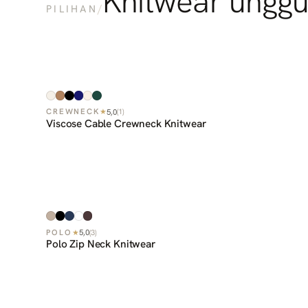
Knitwear unggu
/
PILIHAN
5,0
CREWNECK
★
(
1
)
Viscose Cable Crewneck Knitwear
5,0
POLO
★
(
3
)
Polo Zip Neck Knitwear