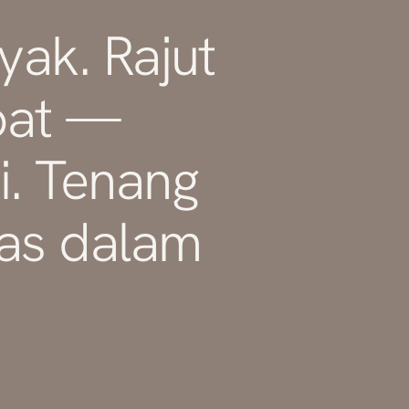
yak. Rajut
pat —
. Tenang
tas dalam