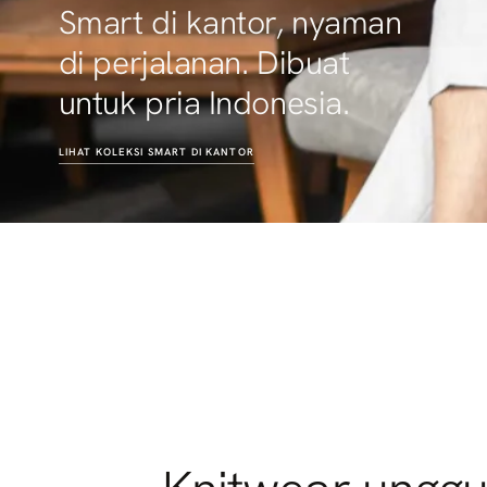
Dari kota ke akhir pekan.
Selalu siap, di mana pun
harimu berlanjut.
LIHAT KOLEKSI
NYAMAN BEPERGIAN