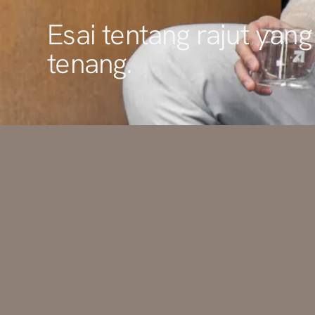
Esai tentang rajut yang
tenang.