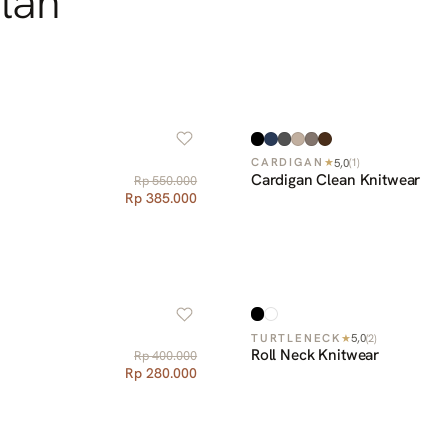
lan
5,0
CARDIGAN
★
(
1
)
Cardigan Clean Knitwear
Rp 550.000
Rp 385.000
5,0
TURTLENECK
★
(
2
)
Roll Neck Knitwear
Rp 400.000
Rp 280.000