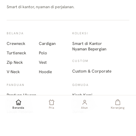
Smart di kantor, nyaman di perjalanan.
BELANJA
KOLEKSI
Crewneck
Cardigan
Smart di Kantor
Nyaman Bepergian
Turtleneck
Polo
CUSTOM
Zip Neck
Vest
Custom & Corporate
V-Neck
Hoodie
PANDUAN
GOMUDA
Panduan Ukuran
Kisah Kami
Pengiriman
Toko Kami
Pengembalian
Keberlanjutan
Beranda
Pria
Akun
Keranjang
Lacak Pesanan
Jurnal
Promo
Unduh App
TERHUBUNG