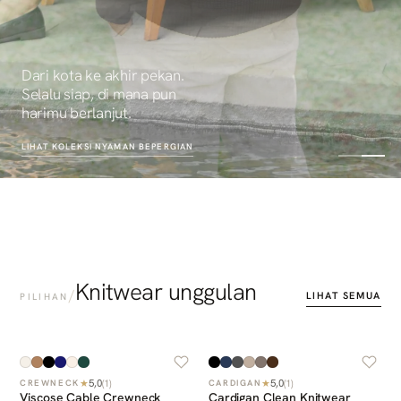
Dari kota ke akhir pekan.
Selalu siap, di mana pun
harimu berlanjut.
LIHAT KOLEKSI
NYAMAN BEPERGIAN
Knitwear unggulan
/
LIHAT SEMUA
PILIHAN
5,0
5,0
★
(
1
)
★
(
1
)
CREWNECK
CARDIGAN
Viscose Cable Crewneck
Cardigan Clean Knitwear