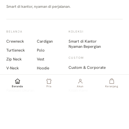
Smart di kantor, nyaman di perjalanan.
BELANJA
KOLEKSI
Crewneck
Cardigan
Smart di Kantor
Nyaman Bepergian
Turtleneck
Polo
CUSTOM
Zip Neck
Vest
Custom & Corporate
V-Neck
Hoodie
PANDUAN
GOMUDA
Beranda
Pria
Akun
Keranjang
Panduan Ukuran
Kisah Kami
Pengiriman
Toko Kami
Pengembalian
Keberlanjutan
Lacak Pesanan
Jurnal
Promo
Unduh App
TERHUBUNG