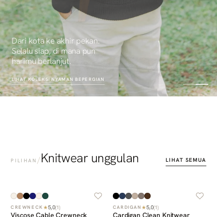
Dari kota ke akhir pekan.
Selalu siap, di mana pun
harimu berlanjut.
LIHAT KOLEKSI
NYAMAN BEPERGIAN
Knitwear unggulan
/
LIHAT SEMUA
PILIHAN
5,0
5,0
★
(
1
)
★
(
1
)
CREWNECK
CARDIGAN
Viscose Cable Crewneck
Cardigan Clean Knitwear