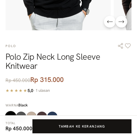
POLO
Polo Zip Neck Long Sleeve
Knitwear
Rp 315.000
Rp 450.000
★★★★★
5,0
·
1
ulasan
Black
WARNA
TOTAL
TAMBAH KE KERANJANG
Rp 450.000
Panduan Ukuran
UKURAN