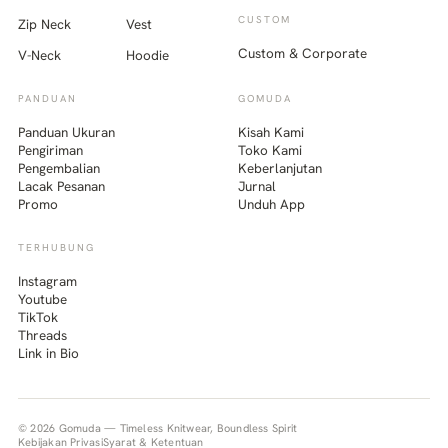
CUSTOM
Zip Neck
Vest
Custom & Corporate
V-Neck
Hoodie
PANDUAN
GOMUDA
Panduan Ukuran
Kisah Kami
Pengiriman
Toko Kami
Pengembalian
Keberlanjutan
Lacak Pesanan
Jurnal
Promo
Unduh App
TERHUBUNG
Instagram
Youtube
TikTok
Threads
Link in Bio
© 2026 Gomuda — Timeless Knitwear, Boundless Spirit
Kebijakan Privasi
Syarat & Ketentuan